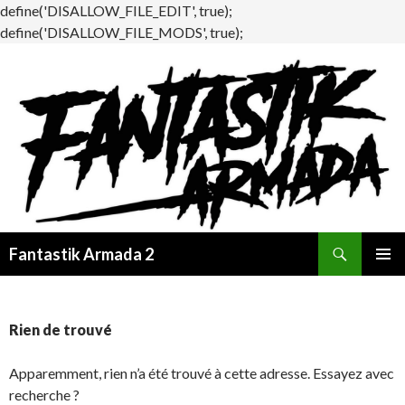
define('DISALLOW_FILE_EDIT', true);
define('DISALLOW_FILE_MODS', true);
Recherche
Fantastik Armada 2
ALLER
MENU
AU
PRINCI
CONTENU
Rien de trouvé
Apparemment, rien n’a été trouvé à cette adresse. Essayez avec
recherche ?