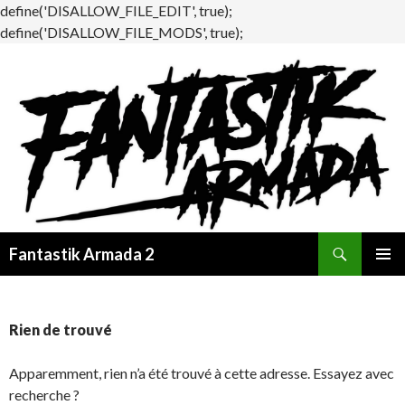
define('DISALLOW_FILE_EDIT', true);
define('DISALLOW_FILE_MODS', true);
Recherche
Fantastik Armada 2
ALLER
MENU
AU
PRINCI
CONTENU
Rien de trouvé
Apparemment, rien n’a été trouvé à cette adresse. Essayez avec
recherche ?