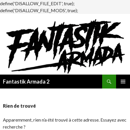
define('DISALLOW_FILE_EDIT', true);
define('DISALLOW_FILE_MODS', true);
Recherche
Fantastik Armada 2
ALLER
MENU
AU
PRINCI
CONTENU
Rien de trouvé
Apparemment, rien n’a été trouvé à cette adresse. Essayez avec
recherche ?