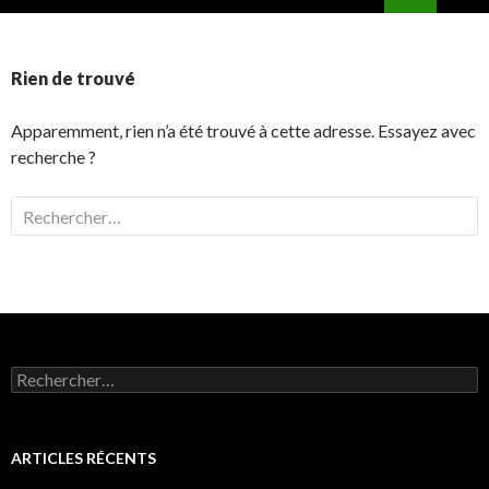
ALLER
MENU
AU
PRINCI
CONTENU
Rien de trouvé
Apparemment, rien n’a été trouvé à cette adresse. Essayez avec
recherche ?
Rechercher :
Rechercher :
ARTICLES RÉCENTS