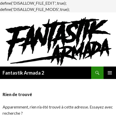
define('DISALLOW_FILE_EDIT', true);
define('DISALLOW_FILE_MODS', true);
Recherche
Fantastik Armada 2
ALLER
MENU
AU
PRINCI
CONTENU
Rien de trouvé
Apparemment, rien n’a été trouvé à cette adresse. Essayez avec
recherche ?