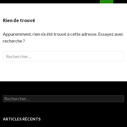
ALLER
MENU
AU
PRINCI
CONTENU
Rien de trouvé
Apparemment, rien n’a été trouvé à cette adresse. Essayez avec
recherche ?
Rechercher :
Rechercher :
ARTICLES RÉCENTS