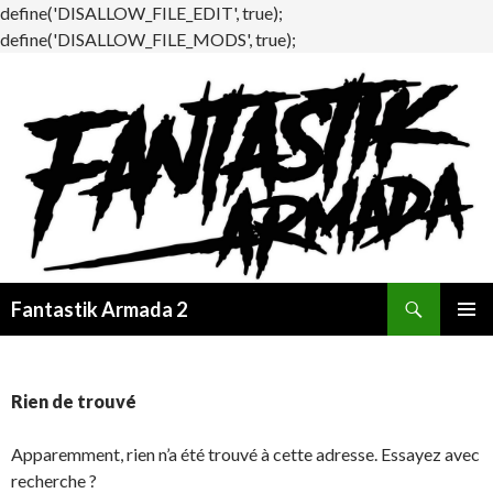
define('DISALLOW_FILE_EDIT', true);
define('DISALLOW_FILE_MODS', true);
Recherche
Fantastik Armada 2
ALLER
MENU
AU
PRINCI
CONTENU
Rien de trouvé
Apparemment, rien n’a été trouvé à cette adresse. Essayez avec
recherche ?