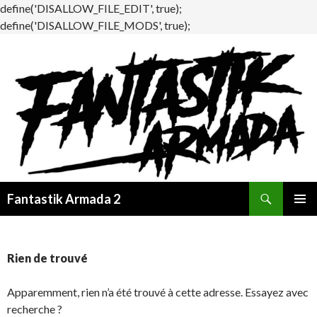
define('DISALLOW_FILE_EDIT', true);
define('DISALLOW_FILE_MODS', true);
Recherche
Fantastik Armada 2
ALLER
MENU
AU
PRINCI
CONTENU
Rien de trouvé
Apparemment, rien n’a été trouvé à cette adresse. Essayez avec
recherche ?