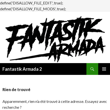
define('DISALLOW_FILE_EDIT', true);
define('DISALLOW_FILE_MODS', true);
Recherche
Fantastik Armada 2
ALLER
MENU
AU
PRINCI
CONTENU
Rien de trouvé
Apparemment, rien n’a été trouvé à cette adresse. Essayez avec
recherche ?