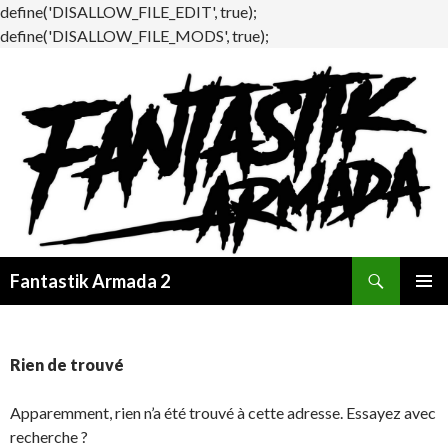
define('DISALLOW_FILE_EDIT', true);
define('DISALLOW_FILE_MODS', true);
Recherche
Fantastik Armada 2
ALLER
MENU
AU
PRINCI
CONTENU
Rien de trouvé
Apparemment, rien n’a été trouvé à cette adresse. Essayez avec
recherche ?