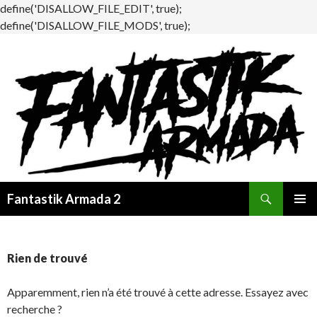
define('DISALLOW_FILE_EDIT', true);
define('DISALLOW_FILE_MODS', true);
Recherche
Fantastik Armada 2
ALLER
MENU
AU
PRINCI
CONTENU
Rien de trouvé
Apparemment, rien n’a été trouvé à cette adresse. Essayez avec
recherche ?