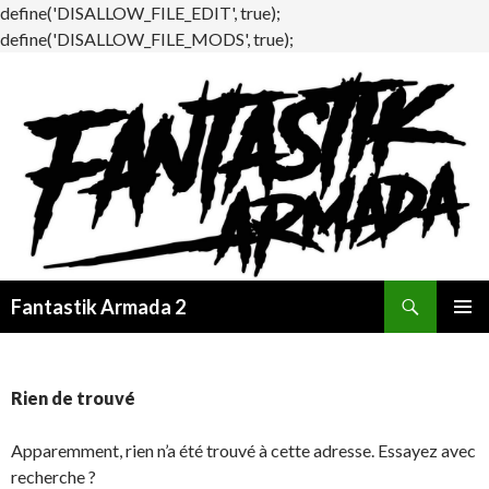
define('DISALLOW_FILE_EDIT', true);
define('DISALLOW_FILE_MODS', true);
Recherche
Fantastik Armada 2
ALLER
MENU
AU
PRINCI
CONTENU
Rien de trouvé
Apparemment, rien n’a été trouvé à cette adresse. Essayez avec
recherche ?