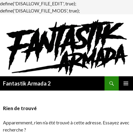
define('DISALLOW_FILE_EDIT', true);
define('DISALLOW_FILE_MODS', true);
Recherche
Fantastik Armada 2
ALLER
MENU
AU
PRINCI
CONTENU
Rien de trouvé
Apparemment, rien n’a été trouvé à cette adresse. Essayez avec
recherche ?