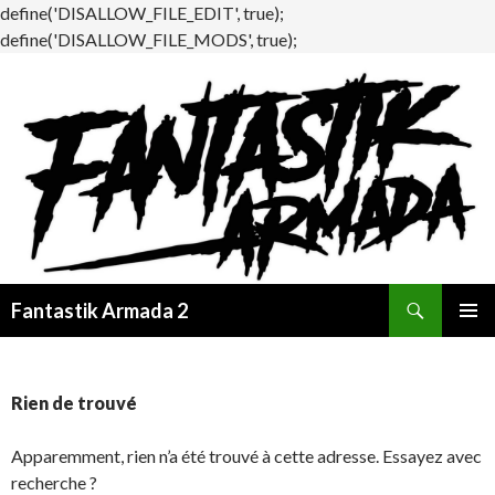
define('DISALLOW_FILE_EDIT', true);
define('DISALLOW_FILE_MODS', true);
Recherche
Fantastik Armada 2
ALLER
MENU
AU
PRINCI
CONTENU
Rien de trouvé
Apparemment, rien n’a été trouvé à cette adresse. Essayez avec
recherche ?