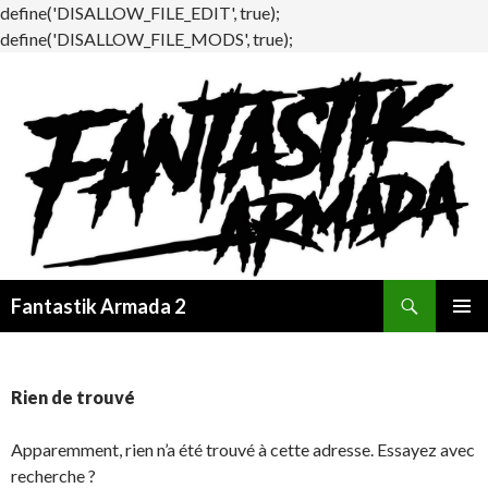
define('DISALLOW_FILE_EDIT', true);
define('DISALLOW_FILE_MODS', true);
Recherche
Fantastik Armada 2
ALLER
MENU
AU
PRINCI
CONTENU
Rien de trouvé
Apparemment, rien n’a été trouvé à cette adresse. Essayez avec
recherche ?