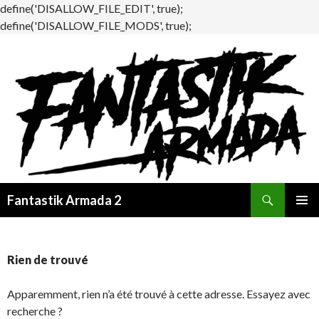
define('DISALLOW_FILE_EDIT', true);
define('DISALLOW_FILE_MODS', true);
Recherche
Fantastik Armada 2
ALLER
MENU
AU
PRINCI
CONTENU
Rien de trouvé
Apparemment, rien n’a été trouvé à cette adresse. Essayez avec
recherche ?