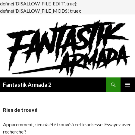
define('DISALLOW_FILE_EDIT', true);
define('DISALLOW_FILE_MODS', true);
Recherche
Fantastik Armada 2
ALLER
MENU
AU
PRINCI
CONTENU
Rien de trouvé
Apparemment, rien n’a été trouvé à cette adresse. Essayez avec
recherche ?