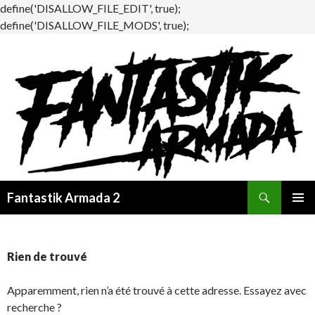
define('DISALLOW_FILE_EDIT', true);
define('DISALLOW_FILE_MODS', true);
Recherche
Fantastik Armada 2
ALLER
MENU
AU
PRINCI
CONTENU
Rien de trouvé
Apparemment, rien n’a été trouvé à cette adresse. Essayez avec
recherche ?