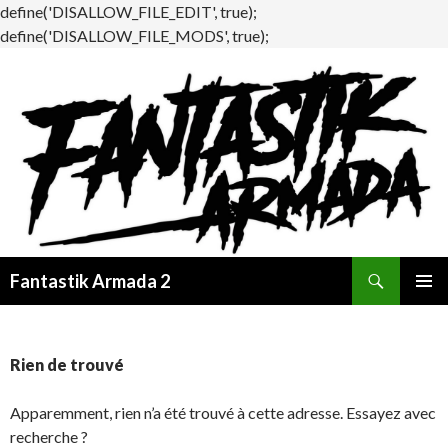
define('DISALLOW_FILE_EDIT', true);
define('DISALLOW_FILE_MODS', true);
Recherche
Fantastik Armada 2
ALLER
MENU
AU
PRINCI
CONTENU
Rien de trouvé
Apparemment, rien n’a été trouvé à cette adresse. Essayez avec
recherche ?