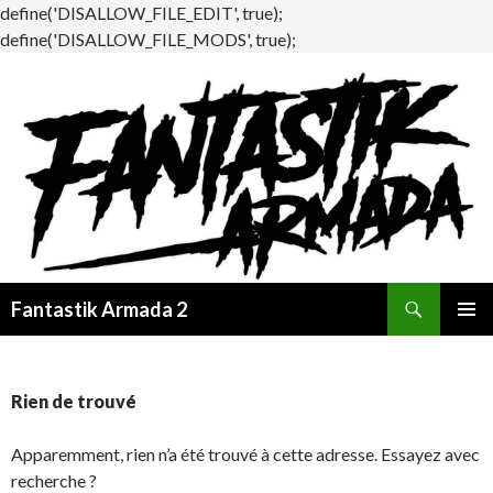
define('DISALLOW_FILE_EDIT', true);
define('DISALLOW_FILE_MODS', true);
Recherche
Fantastik Armada 2
ALLER
MENU
AU
PRINCI
CONTENU
Rien de trouvé
Apparemment, rien n’a été trouvé à cette adresse. Essayez avec
recherche ?