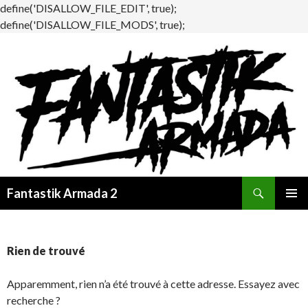
define('DISALLOW_FILE_EDIT', true);
define('DISALLOW_FILE_MODS', true);
Recherche
Fantastik Armada 2
ALLER
MENU
AU
PRINCI
CONTENU
Rien de trouvé
Apparemment, rien n’a été trouvé à cette adresse. Essayez avec
recherche ?