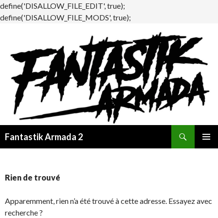
define('DISALLOW_FILE_EDIT', true);
define('DISALLOW_FILE_MODS', true);
Recherche
Fantastik Armada 2
ALLER
MENU
AU
PRINCI
CONTENU
Rien de trouvé
Apparemment, rien n’a été trouvé à cette adresse. Essayez avec
recherche ?