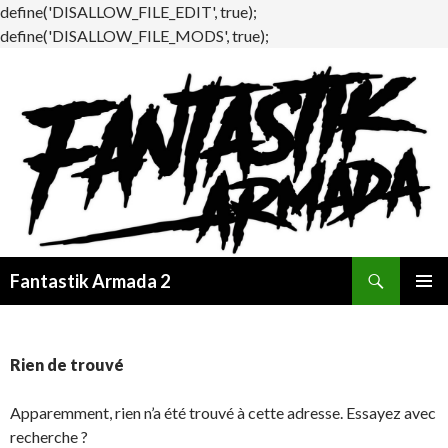
define('DISALLOW_FILE_EDIT', true);
define('DISALLOW_FILE_MODS', true);
Recherche
Fantastik Armada 2
ALLER
MENU
AU
PRINCI
CONTENU
Rien de trouvé
Apparemment, rien n’a été trouvé à cette adresse. Essayez avec
recherche ?