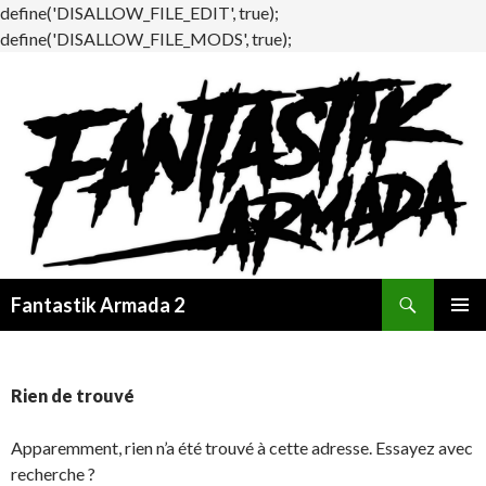
define('DISALLOW_FILE_EDIT', true);
define('DISALLOW_FILE_MODS', true);
Recherche
Fantastik Armada 2
ALLER
MENU
AU
PRINCI
CONTENU
Rien de trouvé
Apparemment, rien n’a été trouvé à cette adresse. Essayez avec
recherche ?