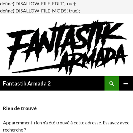
define('DISALLOW_FILE_EDIT', true);
define('DISALLOW_FILE_MODS', true);
Recherche
Fantastik Armada 2
ALLER
MENU
AU
PRINCI
CONTENU
Rien de trouvé
Apparemment, rien n’a été trouvé à cette adresse. Essayez avec
recherche ?