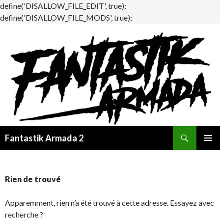
define('DISALLOW_FILE_EDIT', true);
define('DISALLOW_FILE_MODS', true);
Recherche
Fantastik Armada 2
ALLER
MENU
AU
PRINCI
CONTENU
Rien de trouvé
Apparemment, rien n’a été trouvé à cette adresse. Essayez avec
recherche ?