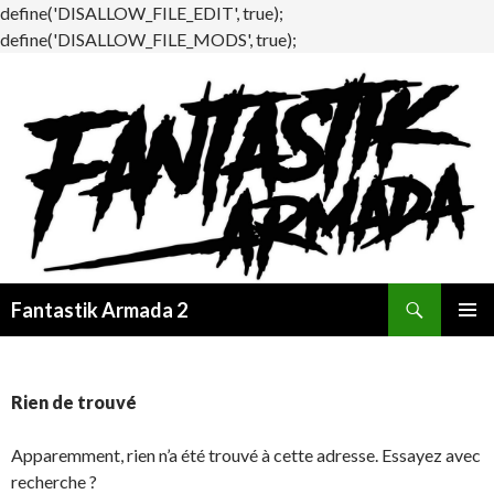
define('DISALLOW_FILE_EDIT', true);
define('DISALLOW_FILE_MODS', true);
Recherche
Fantastik Armada 2
ALLER
MENU
AU
PRINCI
CONTENU
Rien de trouvé
Apparemment, rien n’a été trouvé à cette adresse. Essayez avec
recherche ?