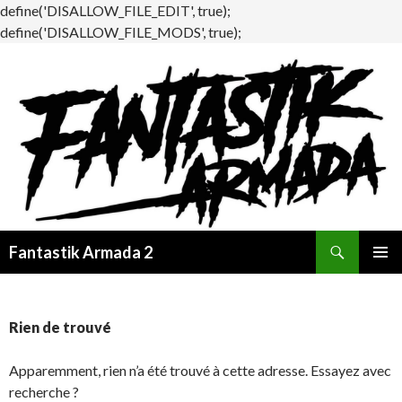
define('DISALLOW_FILE_EDIT', true);
define('DISALLOW_FILE_MODS', true);
Recherche
Fantastik Armada 2
ALLER
MENU
AU
PRINCI
CONTENU
Rien de trouvé
Apparemment, rien n’a été trouvé à cette adresse. Essayez avec
recherche ?