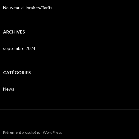
c
:
h
Nouveaux Horaires/Tarifs
e
r
:
ARCHIVES
septembre 2024
CATÉGORIES
News
Fièrement propulsé par WordPress