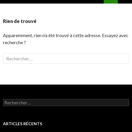
ALLER
MENU
AU
PRINCI
CONTENU
Rien de trouvé
Apparemment, rien n’a été trouvé à cette adresse. Essayez avec
recherche ?
R
e
c
h
e
r
c
R
h
e
c
e
h
r
e
ARTICLES RÉCENTS
r