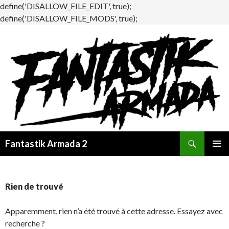
define('DISALLOW_FILE_EDIT', true);
define('DISALLOW_FILE_MODS', true);
Recherche
Fantastik Armada 2
ALLER
MENU
AU
PRINCI
CONTENU
Rien de trouvé
Apparemment, rien n’a été trouvé à cette adresse. Essayez avec
recherche ?