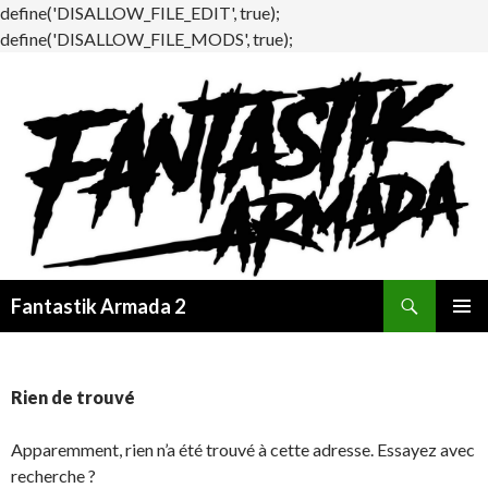
define('DISALLOW_FILE_EDIT', true);
define('DISALLOW_FILE_MODS', true);
Recherche
Fantastik Armada 2
ALLER
MENU
AU
PRINCI
CONTENU
Rien de trouvé
Apparemment, rien n’a été trouvé à cette adresse. Essayez avec
recherche ?