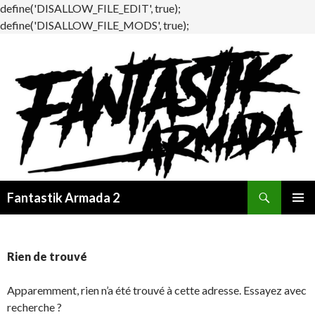
define('DISALLOW_FILE_EDIT', true);
define('DISALLOW_FILE_MODS', true);
Recherche
Fantastik Armada 2
ALLER
MENU
AU
PRINCI
CONTENU
Rien de trouvé
Apparemment, rien n’a été trouvé à cette adresse. Essayez avec
recherche ?