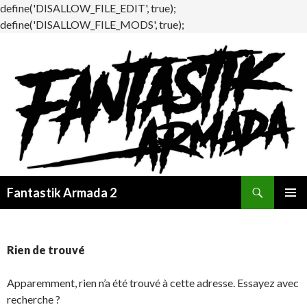
define('DISALLOW_FILE_EDIT', true);
define('DISALLOW_FILE_MODS', true);
Recherche
Fantastik Armada 2
ALLER
MENU
AU
PRINCI
CONTENU
Rien de trouvé
Apparemment, rien n’a été trouvé à cette adresse. Essayez avec
recherche ?