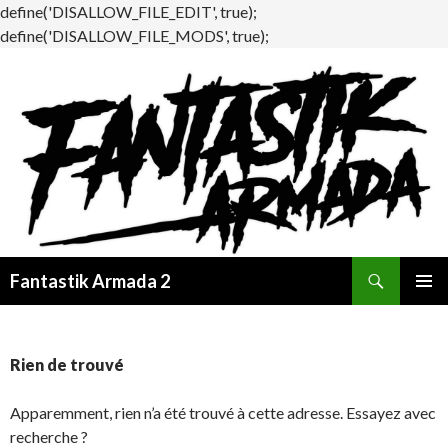
define('DISALLOW_FILE_EDIT', true);
define('DISALLOW_FILE_MODS', true);
Recherche
Fantastik Armada 2
ALLER
MENU
AU
PRINCI
CONTENU
Rien de trouvé
Apparemment, rien n’a été trouvé à cette adresse. Essayez avec
recherche ?