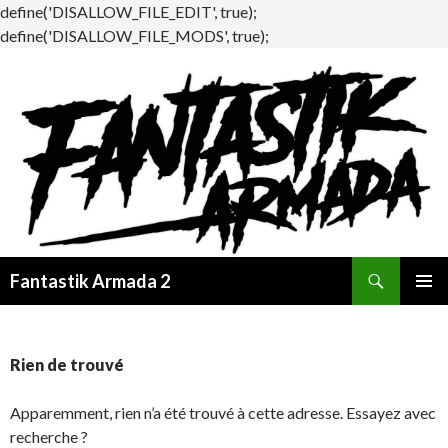
define('DISALLOW_FILE_EDIT', true);
define('DISALLOW_FILE_MODS', true);
Recherche
Fantastik Armada 2
ALLER
MENU
AU
PRINCI
CONTENU
Rien de trouvé
Apparemment, rien n’a été trouvé à cette adresse. Essayez avec
recherche ?