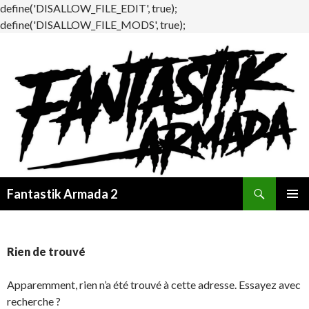
define('DISALLOW_FILE_EDIT', true);
define('DISALLOW_FILE_MODS', true);
Recherche
Fantastik Armada 2
ALLER
MENU
AU
PRINCI
CONTENU
Rien de trouvé
Apparemment, rien n’a été trouvé à cette adresse. Essayez avec
recherche ?