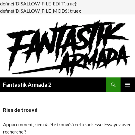
define('DISALLOW_FILE_EDIT', true);
define('DISALLOW_FILE_MODS', true);
Recherche
Fantastik Armada 2
ALLER
MENU
AU
PRINCI
CONTENU
Rien de trouvé
Apparemment, rien n’a été trouvé à cette adresse. Essayez avec
recherche ?