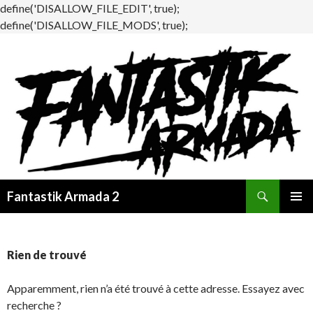
define('DISALLOW_FILE_EDIT', true);
define('DISALLOW_FILE_MODS', true);
Recherche
Fantastik Armada 2
ALLER
MENU
AU
PRINCI
CONTENU
Rien de trouvé
Apparemment, rien n’a été trouvé à cette adresse. Essayez avec
recherche ?