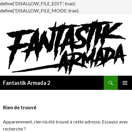
define('DISALLOW_FILE_EDIT', true);
define('DISALLOW_FILE_MODS', true);
Recherche
Fantastik Armada 2
ALLER
MENU
AU
PRINCI
CONTENU
Rien de trouvé
Apparemment, rien n’a été trouvé à cette adresse. Essayez avec
recherche ?