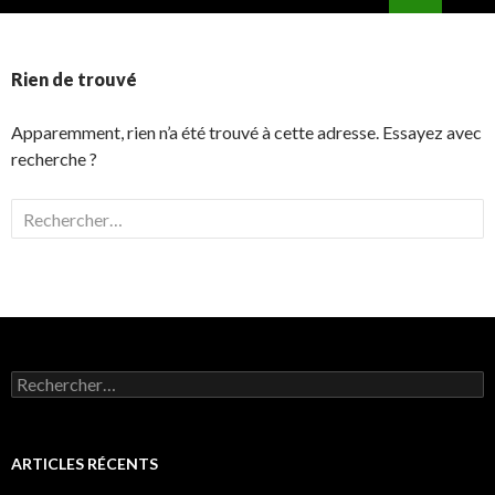
ALLER
MENU
AU
PRINCI
CONTENU
Rien de trouvé
Apparemment, rien n’a été trouvé à cette adresse. Essayez avec
recherche ?
Rechercher :
Rechercher :
ARTICLES RÉCENTS