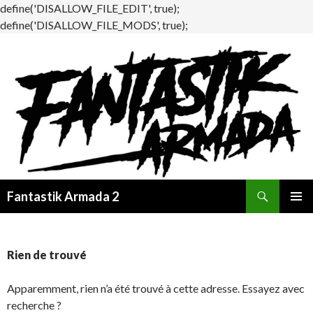
define('DISALLOW_FILE_EDIT', true);
define('DISALLOW_FILE_MODS', true);
Recherche
Fantastik Armada 2
ALLER
MENU
AU
PRINCI
CONTENU
Rien de trouvé
Apparemment, rien n’a été trouvé à cette adresse. Essayez avec
recherche ?