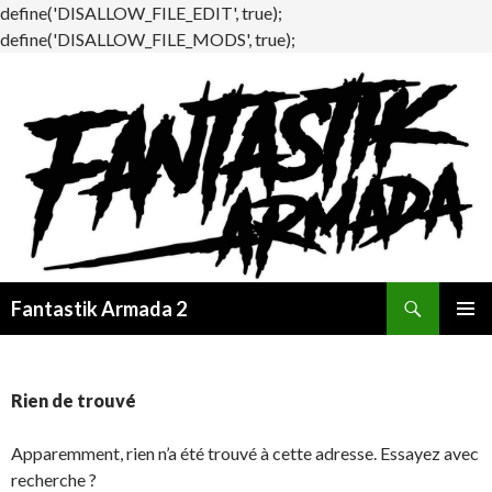
define('DISALLOW_FILE_EDIT', true);
define('DISALLOW_FILE_MODS', true);
Recherche
Fantastik Armada 2
ALLER
MENU
AU
PRINCI
CONTENU
Rien de trouvé
Apparemment, rien n’a été trouvé à cette adresse. Essayez avec
recherche ?