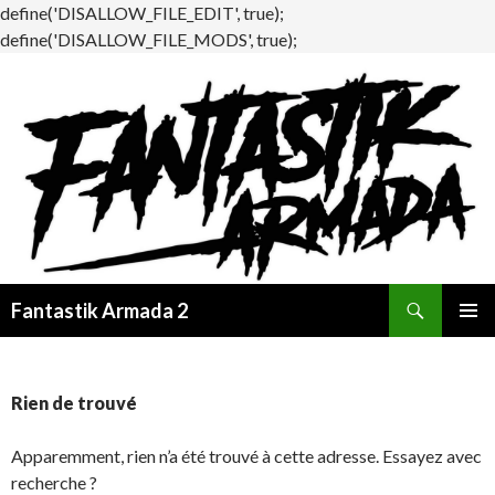
define('DISALLOW_FILE_EDIT', true);
define('DISALLOW_FILE_MODS', true);
Recherche
Fantastik Armada 2
ALLER
MENU
AU
PRINCI
CONTENU
Rien de trouvé
Apparemment, rien n’a été trouvé à cette adresse. Essayez avec
recherche ?