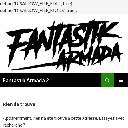
define('DISALLOW_FILE_EDIT', true);
define('DISALLOW_FILE_MODS', true);
Recherche
Fantastik Armada 2
ALLER
MENU
AU
PRINCI
CONTENU
Rien de trouvé
Apparemment, rien n’a été trouvé à cette adresse. Essayez avec
recherche ?