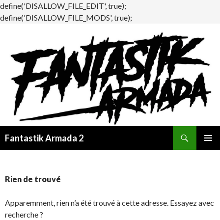
define('DISALLOW_FILE_EDIT', true);
define('DISALLOW_FILE_MODS', true);
Recherche
Fantastik Armada 2
ALLER
MENU
AU
PRINCI
CONTENU
Rien de trouvé
Apparemment, rien n’a été trouvé à cette adresse. Essayez avec
recherche ?