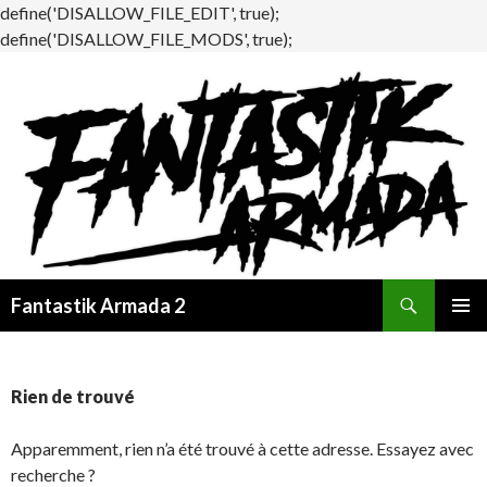
define('DISALLOW_FILE_EDIT', true);
define('DISALLOW_FILE_MODS', true);
Recherche
Fantastik Armada 2
ALLER
MENU
AU
PRINCI
CONTENU
Rien de trouvé
Apparemment, rien n’a été trouvé à cette adresse. Essayez avec
recherche ?