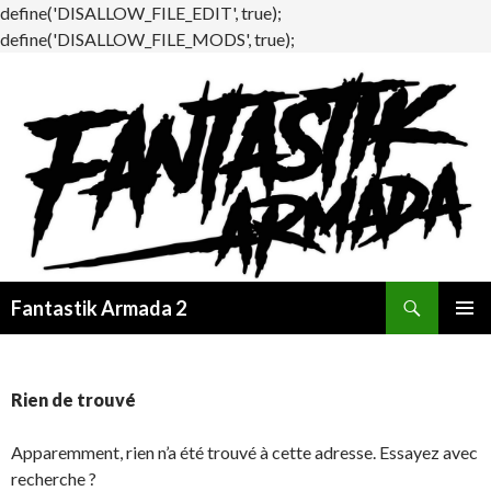
define('DISALLOW_FILE_EDIT', true);
define('DISALLOW_FILE_MODS', true);
Recherche
Fantastik Armada 2
ALLER
MENU
AU
PRINCI
CONTENU
Rien de trouvé
Apparemment, rien n’a été trouvé à cette adresse. Essayez avec
recherche ?