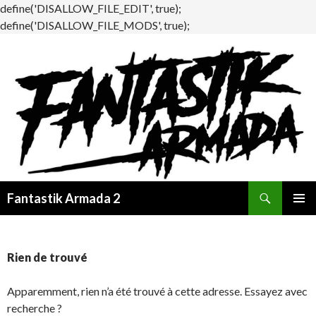
define('DISALLOW_FILE_EDIT', true);
define('DISALLOW_FILE_MODS', true);
Recherche
Fantastik Armada 2
ALLER
MENU
AU
PRINCI
CONTENU
Rien de trouvé
Apparemment, rien n’a été trouvé à cette adresse. Essayez avec
recherche ?