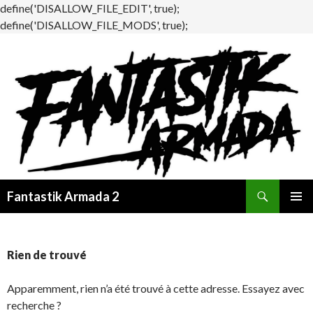
define('DISALLOW_FILE_EDIT', true);
define('DISALLOW_FILE_MODS', true);
Recherche
Fantastik Armada 2
ALLER
MENU
AU
PRINCI
CONTENU
Rien de trouvé
Apparemment, rien n’a été trouvé à cette adresse. Essayez avec
recherche ?