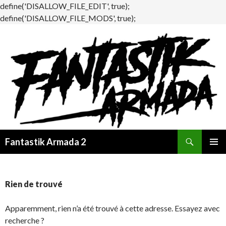
define('DISALLOW_FILE_EDIT', true);
define('DISALLOW_FILE_MODS', true);
Recherche
Fantastik Armada 2
ALLER
MENU
AU
PRINCI
CONTENU
Rien de trouvé
Apparemment, rien n’a été trouvé à cette adresse. Essayez avec
recherche ?